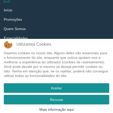
Início
Promoções
Quem Somos
Especialidades
Utilizamos Cookies
Equipa
Usamos cookies no nosso site. Alguns deles são essenciais para
Notícias
o funcionamento do site, enquanto que outros ajudam-nos a
melhorar a experiência do utilizador (cookies de rastreamento).
Contactos
Você pode decidir por si mesmo se deseja permitir cookies ou
não. Tenha em atenção que, se os rejeitar, poderá não conseguir
Termos e Condições
utilizar todas as funcionalidades do site.
Política e Privacidades
Aceitar
Tags
Recusar
Mais informação aqui