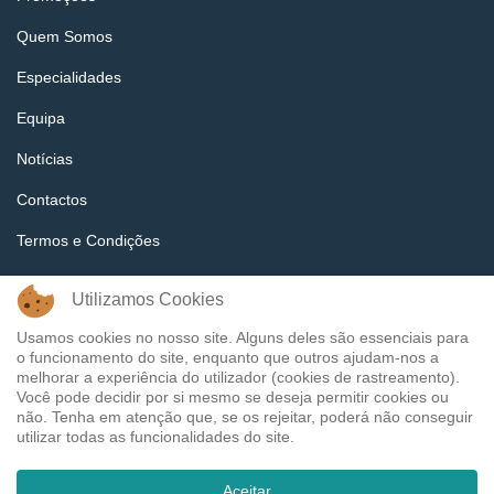
Quem Somos
Especialidades
Equipa
Notícias
Contactos
Termos e Condições
Política e Privacidades
Utilizamos Cookies
Tags
Usamos cookies no nosso site. Alguns deles são essenciais para
o funcionamento do site, enquanto que outros ajudam-nos a
melhorar a experiência do utilizador (cookies de rastreamento).
Você pode decidir por si mesmo se deseja permitir cookies ou
não. Tenha em atenção que, se os rejeitar, poderá não conseguir
utilizar todas as funcionalidades do site.
© 2026 Clínica Médica Dentária Dr. Fernandes - Developed by
Aceitar