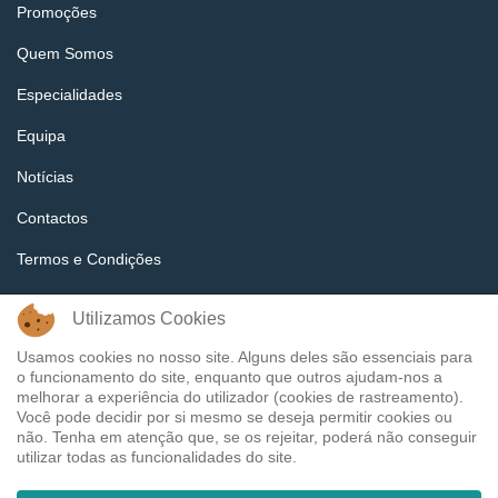
Promoções
Quem Somos
Especialidades
Equipa
Notícias
Contactos
Termos e Condições
Política e Privacidades
Utilizamos Cookies
Tags
Usamos cookies no nosso site. Alguns deles são essenciais para
o funcionamento do site, enquanto que outros ajudam-nos a
melhorar a experiência do utilizador (cookies de rastreamento).
Você pode decidir por si mesmo se deseja permitir cookies ou
não. Tenha em atenção que, se os rejeitar, poderá não conseguir
utilizar todas as funcionalidades do site.