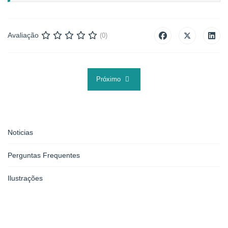
Avaliação
(0)
Next article: Acorde vizinho já me está a emp
Próximo
Noticias
Perguntas Frequentes
Ilustrações