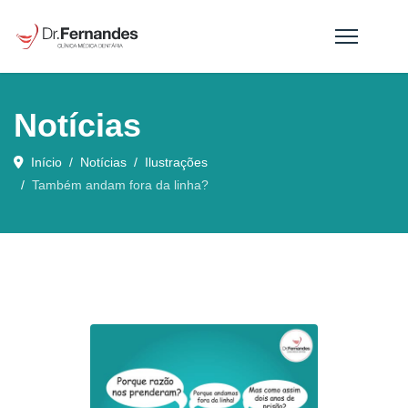
Notícias
Início
Notícias
Ilustrações
Também andam fora da linha?