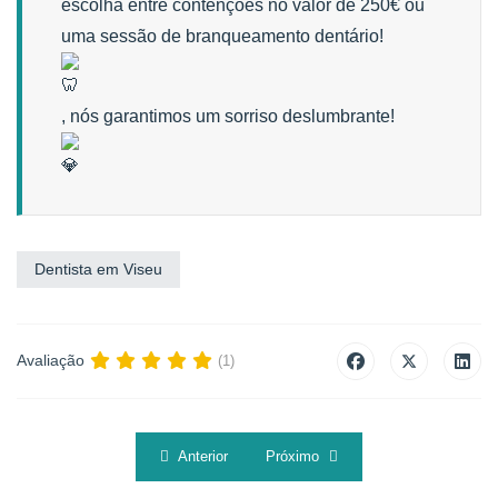
escolha entre contenções no valor de 250€ ou
uma sessão de branqueamento dentário!
, nós garantimos um sorriso deslumbrante!
Dentista em Viseu
Avaliação
(1)
Previous article: Quem Nunca!!?
Next article: Quer um sorriso alinh
Anterior
Próximo