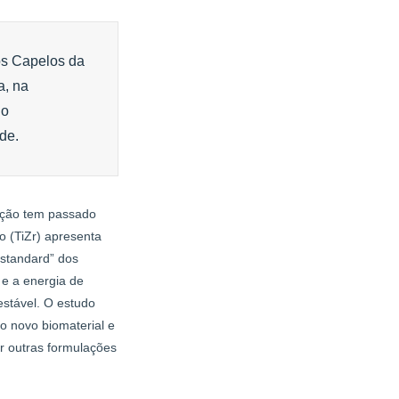
os Capelos da
a, na
io
de.
ução tem passado
o (TiZr) apresenta
 standard” dos
 e a energia de
estável. O estudo
o novo biomaterial e
ar outras formulações