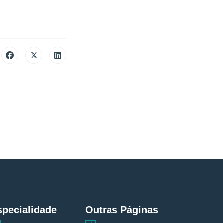
 medico implantologista.
specialidade
Outras Páginas