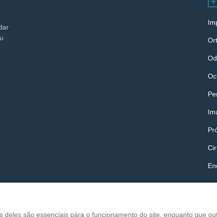
Im
dar
eu
Or
Od
Oc
Pe
Im
Pr
Cir
En
s deles são essenciais para o funcionamento do site, enquanto que o