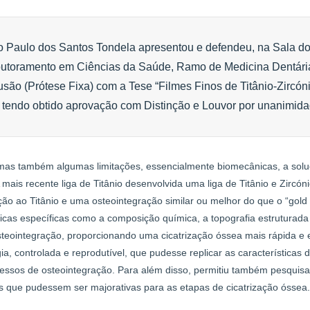
ão Paulo dos Santos Tondela apresentou e defendeu, na Sala d
outoramento em Ciências da Saúde, Ramo de Medicina Dentári
são (Prótese Fixa) com a Tese “Filmes Finos de Titânio-Zircón
 tendo obtido aprovação com Distinção e Louvor por unanimida
mas também algumas limitações, essencialmente biomecânicas, a sol
mais recente liga de Titânio desenvolvida uma liga de Titânio e Zircóni
o ao Titânio e uma osteointegração similar ou melhor do que o “gold
ticas específicas como a composição química, a topografia estruturada
teointegração, proporcionando uma cicatrização óssea mais rápida e 
 controlada e reprodutível, que pudesse replicar as características d
ocessos de osteointegração. Para além disso, permitiu também pesquis
s que pudessem ser majorativas para as etapas de cicatrização óssea.