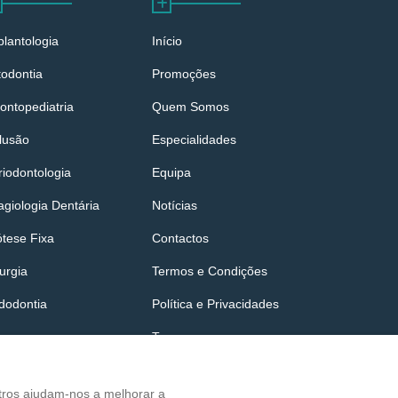
plantologia
Início
todontia
Promoções
ontopediatria
Quem Somos
lusão
Especialidades
riodontologia
Equipa
agiologia Dentária
Notícias
ótese Fixa
Contactos
urgia
Termos e Condições
dodontia
Política e Privacidades
Tags
utros ajudam-nos a melhorar a