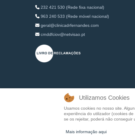
232 421 530 (Rede fixa nacional)
963 240 533 (Rede móvel nacional)
geral@clinicadrfernandes.com
cmddfciov@netvisao.pt
Utilizamos Cookies
Usamos cookies no nosso site. Algun
experiência do utilizador (cookies d
se os rejeitar, poderá não conseguir u
Mais informação aqui
© 2026 Clínica Médica Dentária Dr. Fernandes - Dev