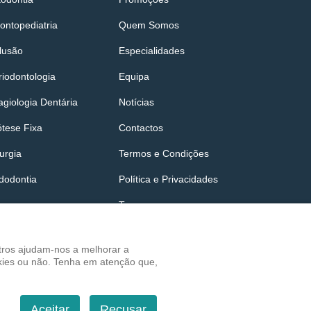
ontopediatria
Quem Somos
lusão
Especialidades
riodontologia
Equipa
agiologia Dentária
Notícias
ótese Fixa
Contactos
urgia
Termos e Condições
dodontia
Política e Privacidades
Tags
utros ajudam-nos a melhorar a
okies ou não. Tenha em atenção que,
Aceitar
Recusar