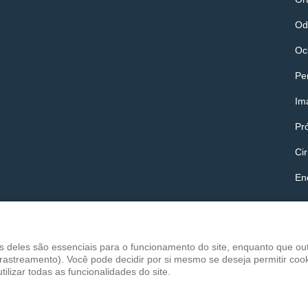
Od
Oc
Pe
Im
Pr
Cir
En
s deles são essenciais para o funcionamento do site, enquanto que o
e rastreamento). Você pode decidir por si mesmo se deseja permitir co
tilizar todas as funcionalidades do site.
eloped by Designdivision.