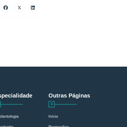
specialidade
Outras Páginas
plantologia
Início
todontia
Promoções