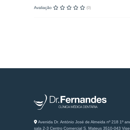
Avaliação
(0)
Avenida Dr. António José de Almeida nº 218 1º an
sala 2-3 Centro Comercial S. Mateus 3510-043 Vis