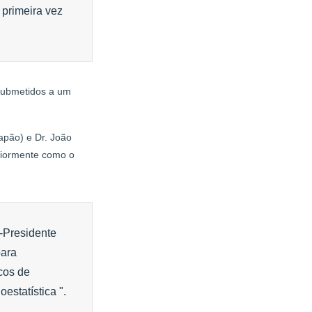
primeira vez
 submetidos a um
apão) e Dr. João
riormente como o
-Presidente
para
cos de
oestatística ".