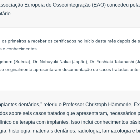
Associação Europeia de Osseointegração (EAO) concedeu pela 
tário
 os primeiros a receber os certificados no início deste mês depois de
es e conhecimentos.
geborn (Suécia), Dr. Nobuyuki Nakai (Japão), Dr. Yoshiaki Takanashi (J
 que originalmente apresentaram documentação de casos tratados ante
lantes dentários," referiu o Professor Christoph Hämmerle, Ex
dos sobre seis casos tratados que apresentaram, necessários 
ínico de terapia com implantes. Isso inclui conhecimentos bási
ia, histologia, materiais dentários, radiologia, farmacologia e bi